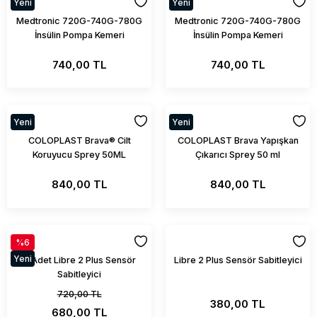
Yeni
Yeni
Medtronic 720G-740G-780G
Medtronic 720G-740G-780G
İnsülin Pompa Kemeri
İnsülin Pompa Kemeri
740,00 TL
740,00 TL
Yeni
Yeni
COLOPLAST Brava® Cilt
COLOPLAST Brava Yapışkan
Koruyucu Sprey 50ML
Çıkarıcı Sprey 50 ml
840,00 TL
840,00 TL
%6
Yeni
2 Adet Libre 2 Plus Sensör
Libre 2 Plus Sensör Sabitleyici
Sabitleyici
720,00 TL
380,00 TL
680,00 TL