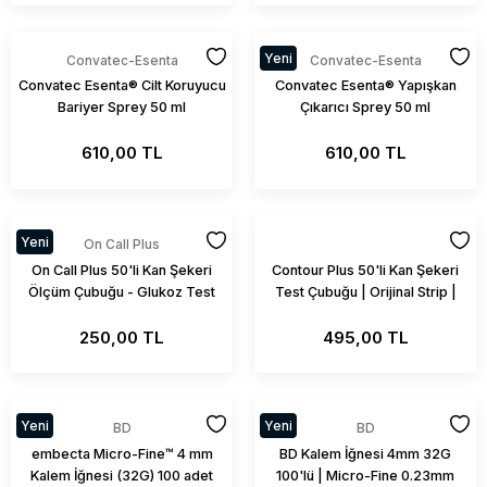
Yeni
Convatec-Esenta
Convatec-Esenta
Convatec Esenta® Cilt Koruyucu
Convatec Esenta® Yapışkan
Bariyer Sprey 50 ml
Çıkarıcı Sprey 50 ml
610,00 TL
610,00 TL
Yeni
On Call Plus
On Call Plus 50'li Kan Şekeri
Contour Plus 50'li Kan Şekeri
Ölçüm Çubuğu - Glukoz Test
Test Çubuğu | Orijinal Strip |
Stripi
Şeker Ölçüm Cihazına Uyumlu
250,00 TL
495,00 TL
Yeni
Yeni
BD
BD
embecta Micro-Fine™ 4 mm
BD Kalem İğnesi 4mm 32G
Kalem İğnesi (32G) 100 adet
100'lü | Micro-Fine 0.23mm