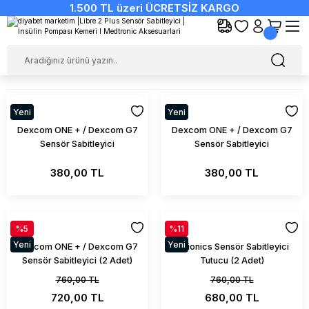
1.500 TL üzeri ÜCRETSİZ KARGO
Yeni
Yeni
Dexcom ONE + / Dexcom G7
Dexcom ONE + / Dexcom G7
Sensör Sabitleyici
Sensör Sabitleyici
380,00 TL
380,00 TL
%5
%11
Yeni
Yeni
Dexcom ONE + / Dexcom G7
Sibionics Sensör Sabitleyici
Sensör Sabitleyici (2 Adet)
Tutucu (2 Adet)
760,00 TL
760,00 TL
720,00 TL
680,00 TL